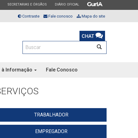
ESTADO
ESTADO
ESTADO
SECRETARIAS E ÓRGÃOS
DIÁRIO OFICIAL
Contraste
Fale conosco
Mapa do site
CHAT
BUSCAR
 à Informação
Fale Conosco
SERVIÇOS
TRABALHADOR
EMPREGADOR