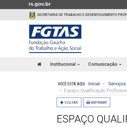
Ir
para
SECRETARIA DE TRABALHO E DESENVOLVIMENTO PROF
o
conteúdo
Ir
para
o
menu
Ir
Início
para
Institucional
Comunicação
do
a
menu
Início
busca
do
Inicial
Serviços
conteúdo
Espaço Qualificação Profission
VOLTAR
IMPRIMIR
ESPAÇO QUALI