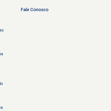
Fale Conosco
tas
ha
do
-
ca