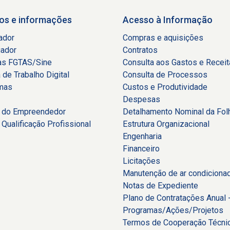
os e informações
Acesso à Informação
ador
Compras e aquisições
ador
Contratos
as FGTAS/Sine
Consulta aos Gastos e Recei
a de Trabalho Digital
Consulta de Processos
mas
Custos e Produtividade
Despesas
 do Empreendedor
Detalhamento Nominal da Fol
Qualificação Profissional
Estrutura Organizacional
Engenharia
Financeiro
Licitações
Manutenção de ar condiciona
Notas de Expediente
Plano de Contratações Anual 
Programas/Ações/Projetos
Termos de Cooperação Técni