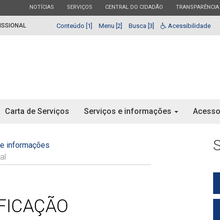
ESTADO
ESTADO
ESTADO
ESTADO
NOTÍCIAS
SERVIÇOS
CENTRAL DO CIDADÃO
TRANSPARÊNCIA
ISSIONAL
Conteúdo [1]
Menu [2]
Busca [3]
Acessibilidade
Carta de Serviços
Serviços e informações
Acesso
 e informações
al
FICAÇÃO