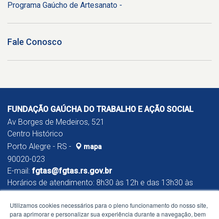
Programa Gaúcho de Artesanato -
Fale Conosco
FUNDAÇÃO GAÚCHA DO TRABALHO E AÇÃO SOCIAL
Av Borges de Medeiros, 521
Centro Histórico
Porto Alegre - RS -
mapa
90020-023
E-mail:
fgtas@fgtas.rs.gov.br
Horários de atendimento: 8h30 às 12h e das 13h30 às
17h
Utilizamos cookies necessários para o pleno funcionamento do nosso site,
para aprimorar e personalizar sua experiência durante a navegação, bem