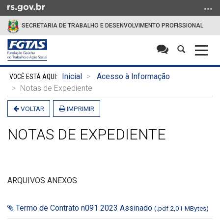
Ir
para
SECRETARIA DE TRABALHO E DESENVOLVIMENTO PROFISSIONAL
o
conteúdo
Abrir
Alter
Ir
a
a
para
Início
busca
nave
o
Inicial
Acesso à Informação
do
menu
Notas de Expediente
conteúdo
Ir
VOLTAR
IMPRIMIR
para
a
NOTAS DE EXPEDIENTE
busca
ARQUIVOS ANEXOS
Termo de Contrato n091 2023 Assinado
(.pdf 2,01 MBytes)